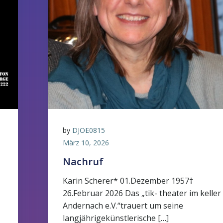
by
DJOE0815
März 10, 2026
Nachruf
Karin Scherer* 01.Dezember 1957†
26.Februar 2026 Das „tik- theater im keller
Andernach e.V.“trauert um seine
langjährigekünstlerische […]