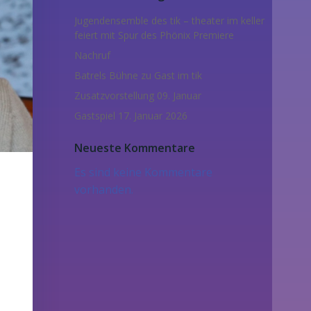
Jugendensemble des tik – theater im keller
feiert mit Spur des Phönix Premiere
Nachruf
Batrels Bühne zu Gast im tik
Zusatzvorstellung 09. Januar
Gastspiel 17. Januar 2026
Neueste Kommentare
Es sind keine Kommentare
vorhanden.