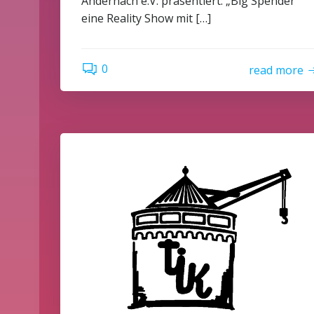
Andernach e.V. präsentiert: „Big Spender“
eine Reality Show mit […]
0
read more