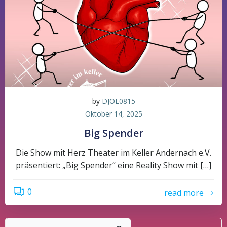
by
DJOE0815
Oktober 14, 2025
Big Spender
Die Show mit Herz Theater im Keller Andernach e.V.
präsentiert: „Big Spender“ eine Reality Show mit […]
0
read more
Such