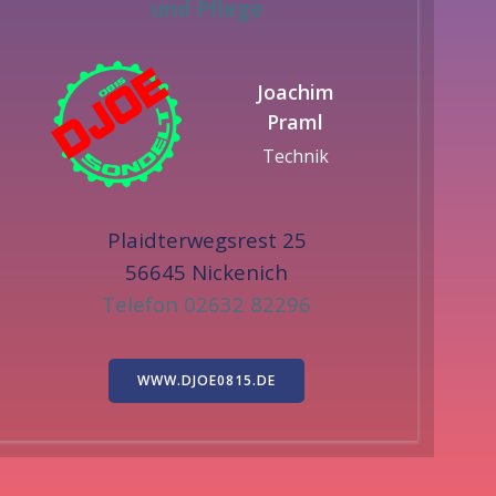
und Pflege
Joachim
Praml
Technik
Plaidterwegsrest 25
56645 Nickenich
Telefon 02632 82296
WWW.DJOE0815.DE