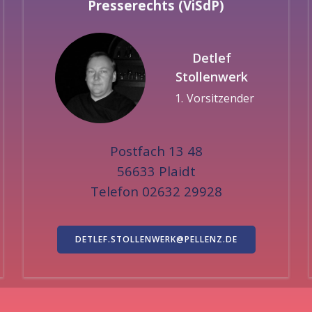
Presserechts (ViSdP)
Detlef
Stollenwerk
Vorsitzender
Postfach 13 48
56633 Plaidt
Telefon 02632 29928
DETLEF.STOLLENWERK@PELLENZ.DE