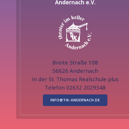
Andernach e.V.
Breite Straße 108
56626 Andernach
in der St. Thomas Realschule plus
Telefon 02632 2029348
INFO@TIK-ANDERNACH.DE